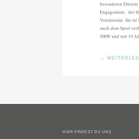
besonderen Dienste 
Engagement, der Stad
Vorsitzende. Sie ist
auch dem Sport verb
NRW und seit 10 Ja
„EHRENTELLE
→
WEITERLE
DER
STADT
KREFELD“
HIER FINDEST DU UNS