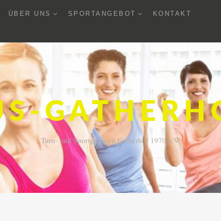
UNTERMENU
UNTERMENU
ÜBER UNS
SPORTANGEBOT
KONTAKT
AUSKLAPPEN
AUSKLAPPEN
US-GATHERH
Turn- und Sportgruppen Gatherhof 1970 e.V.