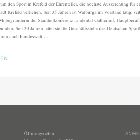
um den Sport in Krefeld der Ehrenteller, die höchste Auszeichung für e
t Krefeld verliehen. Seit 35 Jahren ist Walburga im Vorstand tätig, seit
 Mitbegründerin der Stadtteilkonferenz Lindental-Gatherhof. Hauptberufl
unden. Seit 30 Jahren leitet sie die Geschäftsstelle des Deutschen Spor
hren auch bundesweit….
R
SEN
Öffnungszeiten
ANME