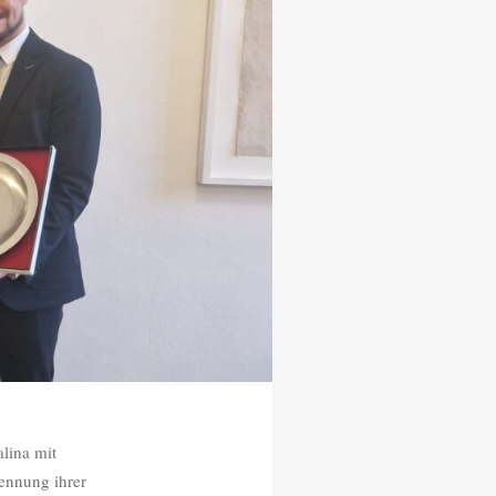
lina mit
ennung ihrer