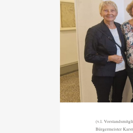
(v.l. Vorstandsmitg
Bürgermeister Kars